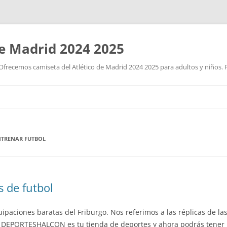
de Madrid 2024 2025
Ofrecemos camiseta del Atlético de Madrid 2024 2025 para adultos y niños. P
Saltar
al
contenido
NTRENAR FUTBOL
s de futbol
ipaciones baratas del Friburgo. Nos referimos a las réplicas de las
 DEPORTESHALCON es tu tienda de deportes y ahora podrás tener l