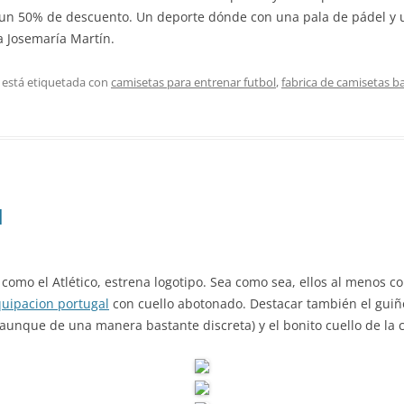
 un 50% de descuento. Un deporte dónde con una pala de pádel y u
a Josemaría Martín.
 está etiquetada con
camisetas para entrenar futbol
,
fabrica de camisetas b
l
, como el Atlético, estrena logotipo. Sea como sea, ellos al meno
uipacion portugal
con cuello abotonado. Destacar también el guiñ
(aunque de una manera bastante discreta) y el bonito cuello de la