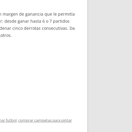
 margen de ganancia que le permitía
lar: desde ganar hasta 6 o 7 partidos
enar cinco derrotas consecutivas. Da
otros.
nar futbol
,
comprar camisetas para pintar