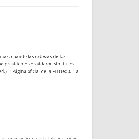
huas, cuando las cabezas de los
o presidente se saldaron sin títulos
. ↑ Página oficial de la FEB (ed.). ↑ a
gas
,
equipaciones de futbol atletico madrid