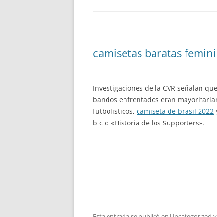
camisetas baratas femin
Investigaciones de la CVR señalan qu
bandos enfrentados eran mayoritariame
futbolísticos,
camiseta de brasil 2022
y
b c d «Historia de los Supporters».
Esta entrada se publicó en
Uncategorized
y