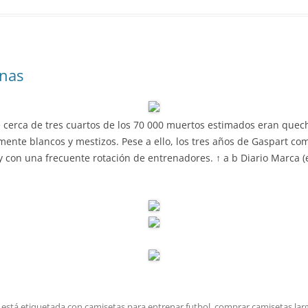
inas
e cerca de tres cuartos de los 70 000 muertos estimados eran quec
nte blancos y mestizos. Pese a ello, los tres años de Gaspart com
 con una frecuente rotación de entrenadores. ↑ a b Diario Marca (ed.)
 está etiquetada con
camisetas para entrenar futbol
,
comprar camisetas lar