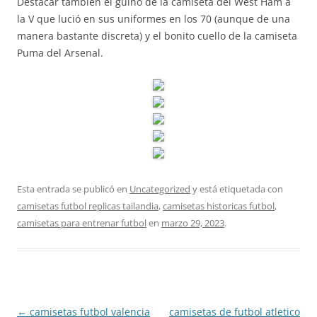
Destacar también el guiño de la camiseta del West Ham a
la V que lució en sus uniformes en los 70 (aunque de una
manera bastante discreta) y el bonito cuello de la camiseta
Puma del Arsenal.
Esta entrada se publicó en
Uncategorized
y está etiquetada con
camisetas futbol replicas tailandia
,
camisetas historicas futbol
,
camisetas para entrenar futbol
en
marzo 29, 2023
.
Navegación
←
camisetas futbol valencia
camisetas de futbol atletico