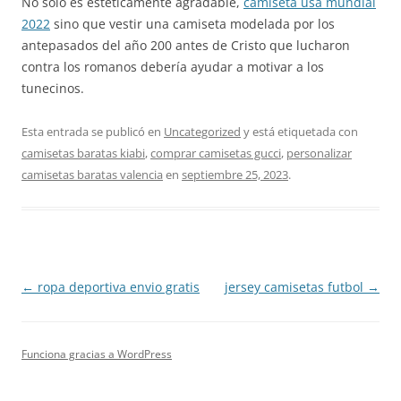
No sólo es estéticamente agradable,
camiseta usa mundial
2022
sino que vestir una camiseta modelada por los
antepasados del año 200 antes de Cristo que lucharon
contra los romanos debería ayudar a motivar a los
tunecinos.
Esta entrada se publicó en
Uncategorized
y está etiquetada con
camisetas baratas kiabi
,
comprar camisetas gucci
,
personalizar
camisetas baratas valencia
en
septiembre 25, 2023
.
Navegación
←
ropa deportiva envio gratis
jersey camisetas futbol
→
de
entradas
Funciona gracias a WordPress