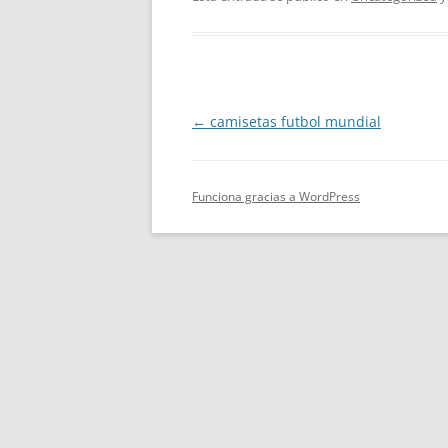
Navegación
←
camisetas futbol mundial
de
entradas
Funciona gracias a WordPress