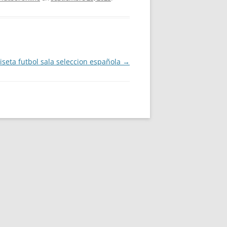
seta futbol sala seleccion española
→