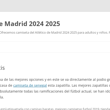
de Madrid 2024 2025
Ofrecemos camiseta del Atlético de Madrid 2024 2025 para adultos y niños. P
Saltar
al
contenido
is
a de las mejores opciones y en este se va directamente al podio gr
arcasa de
camiseta de senegal
esta zapatilla. Las mejores zapatillas
 absolutamente todas las ramificaciones del fútbol actual, se han 
la.
 está etiquetada con
camisas baratas
,
mejores camisetas futbol 2019
,
tienda