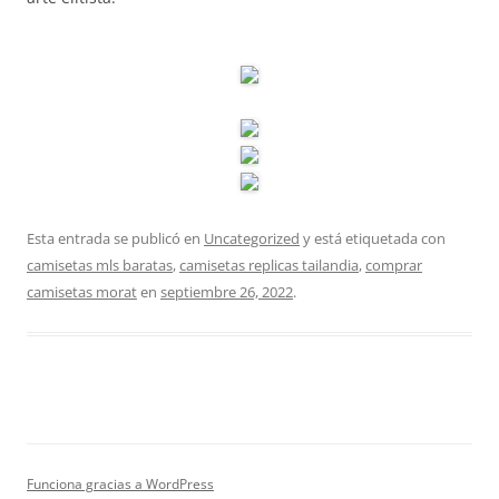
Esta entrada se publicó en
Uncategorized
y está etiquetada con
camisetas mls baratas
,
camisetas replicas tailandia
,
comprar
camisetas morat
en
septiembre 26, 2022
.
Funciona gracias a WordPress