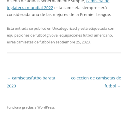
diseño de adidas soberbiamente simple,
camiseta de
inglaterra mundial 2022
esta camiseta siempre será
considerada una de las mejores de la Premier League.
Esta entrada se publicó en
Uncategorized
y está etiquetada con
equipaciones de futbol givova
,
equipaciones futbol americano
,
errea camisetas de futbol
en
septiembre 25, 2023
.
Navegación
←
camisetasfutbolbarata
coleccion de camisetas de
de
2020
futbol
→
entradas
Funciona gracias a WordPress