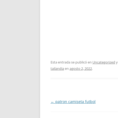
Esta entrada se publicó en
Uncategorized
y
tailandia
en
agosto 2, 2022
.
Navegación
←
patron camiseta futbol
de
entradas