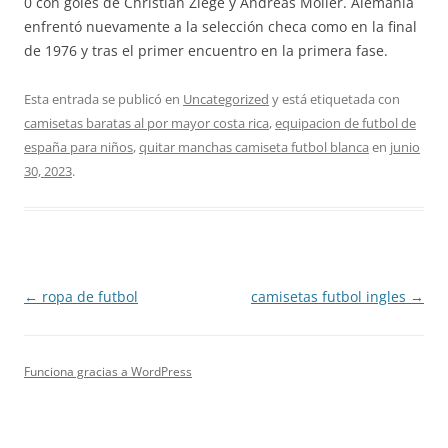
0 con goles de Christian Ziege y Andreas Möller. Alemania
enfrentó nuevamente a la selección checa como en la final
de 1976 y tras el primer encuentro en la primera fase.
Esta entrada se publicó en
Uncategorized
y está etiquetada con
camisetas baratas al por mayor costa rica
,
equipacion de futbol de
españa para niños
,
quitar manchas camiseta futbol blanca
en
junio
30, 2023
.
Navegación
←
ropa de futbol
camisetas futbol ingles
→
de
entradas
Funciona gracias a WordPress