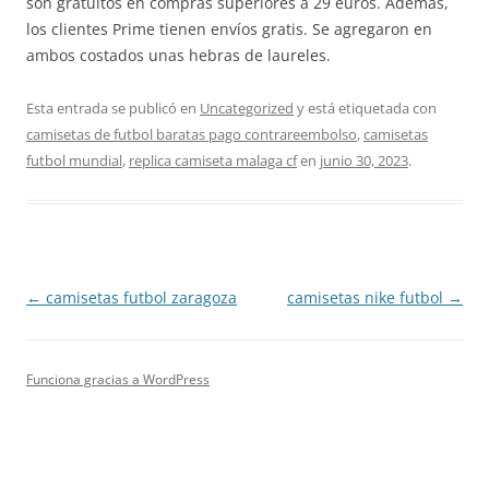
son gratuitos en compras superiores a 29 euros. Además,
los clientes Prime tienen envíos gratis. Se agregaron en
ambos costados unas hebras de laureles.
Esta entrada se publicó en
Uncategorized
y está etiquetada con
camisetas de futbol baratas pago contrareembolso
,
camisetas
futbol mundial
,
replica camiseta malaga cf
en
junio 30, 2023
.
Navegación
←
camisetas futbol zaragoza
camisetas nike futbol
→
de
entradas
Funciona gracias a WordPress