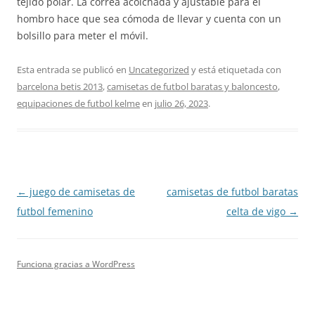
tejido polar. La correa acolchada y ajustable para el
hombro hace que sea cómoda de llevar y cuenta con un
bolsillo para meter el móvil.
Esta entrada se publicó en
Uncategorized
y está etiquetada con
barcelona betis 2013
,
camisetas de futbol baratas y baloncesto
,
equipaciones de futbol kelme
en
julio 26, 2023
.
Navegación
←
juego de camisetas de
camisetas de futbol baratas
de
futbol femenino
celta de vigo
→
entradas
Funciona gracias a WordPress