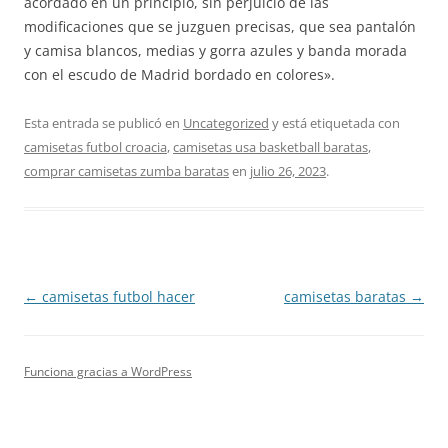
acordado en un principio, sin perjuicio de las
modificaciones que se juzguen precisas, que sea pantalón
y camisa blancos, medias y gorra azules y banda morada
con el escudo de Madrid bordado en colores».
Esta entrada se publicó en
Uncategorized
y está etiquetada con
camisetas futbol croacia
,
camisetas usa basketball baratas
,
comprar camisetas zumba baratas
en
julio 26, 2023
.
Navegación
←
camisetas futbol hacer
camisetas baratas
→
de
entradas
Funciona gracias a WordPress