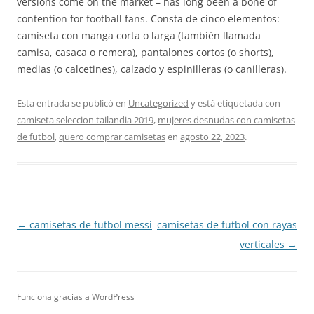
versions come on the market – has long been a bone of
contention for football fans. Consta de cinco elementos:
camiseta con manga corta o larga (también llamada
camisa, casaca o remera), pantalones cortos (o shorts),
medias (o calcetines), calzado y espinilleras (o canilleras).
Esta entrada se publicó en
Uncategorized
y está etiquetada con
camiseta seleccion tailandia 2019
,
mujeres desnudas con camisetas
de futbol
,
quero comprar camisetas
en
agosto 22, 2023
.
Navegación
←
camisetas de futbol messi
camisetas de futbol con rayas
de
verticales
→
entradas
Funciona gracias a WordPress