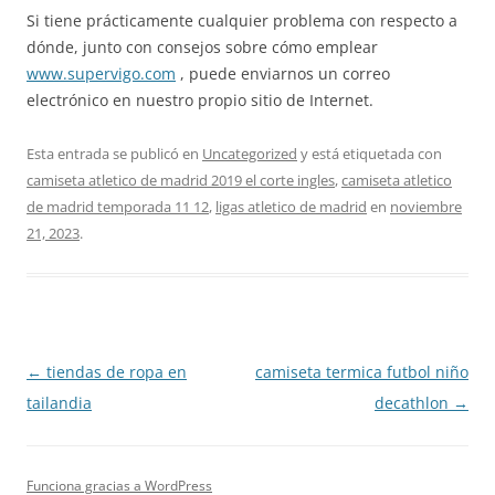
Si tiene prácticamente cualquier problema con respecto a
dónde, junto con consejos sobre cómo emplear
www.supervigo.com
, puede enviarnos un correo
electrónico en nuestro propio sitio de Internet.
Esta entrada se publicó en
Uncategorized
y está etiquetada con
camiseta atletico de madrid 2019 el corte ingles
,
camiseta atletico
de madrid temporada 11 12
,
ligas atletico de madrid
en
noviembre
21, 2023
.
Navegación
←
tiendas de ropa en
camiseta termica futbol niño
de
tailandia
decathlon
→
entradas
Funciona gracias a WordPress