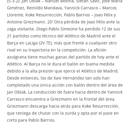
(5-3-2): Jan Oblak – Nahuel Molina, Stefan Savic, José María
Giménez, Reinildo Mandava, Yannick Carrasco – Marcos
Llorente, Koke Resurrección, Pablo Barrios – Joao Félix y
Antoine Griezmann. 20′ Otra pérdida de Joao Félix ante la
zaga visitante. Diego Pablo Simeone ha perdido 12 de sus
21 partidos como técnico del Atlético de Madrid ante el
Barça en LaLiga (2V 7E), más que frente a cualquier otro
rival en su trayectoria en la competición. La afición
azulgrana tiene muchas ganas del partido de hoy ante el
Atlético. Al Barça no le dura el balón en buena medida
debido a la alta presión que ejerce el Atlético de Madrid.
Desde entonces, los de Xavi Hernández tan solo han
completado una única acción con balón dentro del área de
Jan Oblak. La conducción de fuera hacia dentro de Yannick
Carrasco encuentra a Griezmann en la frontal del área.
Griezmann descarga hacia atrás para Koke Resurrección,
que reniega de chutar con la zurda y opta por el pase en
corto para Pablo Barrios.