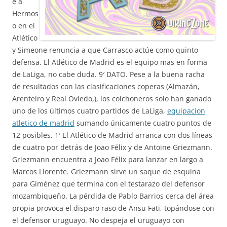
e a
Hermos
o en el
Atlético
y Simeone renuncia a que Carrasco actúe como quinto
defensa. El Atlético de Madrid es el equipo mas en forma
de LaLiga, no cabe duda. 9′ DATO. Pese a la buena racha
de resultados con las clasificaciones coperas (Almazán,
Arenteiro y Real Oviedo,), los colchoneros solo han ganado
uno de los últimos cuatro partidos de LaLiga,
equipacion
atletico de madrid
sumando únicamente cuatro puntos de
12 posibles. 1′ El Atlético de Madrid arranca con dos líneas
de cuatro por detrás de Joao Félix y de Antoine Griezmann.
Griezmann encuentra a Joao Félix para lanzar en largo a
Marcos Llorente. Griezmann sirve un saque de esquina
para Giménez que termina con el testarazo del defensor
mozambiqueño. La pérdida de Pablo Barrios cerca del área
propia provoca el disparo raso de Ansu Fati, topándose con
el defensor uruguayo. No despeja el uruguayo con