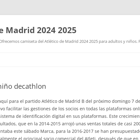
de Madrid 2024 2025
Ofrecemos camiseta del Atlético de Madrid 2024 2025 para adultos y niños. P
Saltar
al
contenido
niño decathlon
aquí para el partido Atlético de Madrid B del próximo domingo 7 de
vo facilitar las gestiones de los socios en todas las plataformas on
istema de identificación digital en sus plataformas. Este crecimie
sultados, que en la 2014-2015 arrojó unas ventas totales de casi 20
untaba este sábado Marca, para la 2016-2017 se han presupuestado
lmente el principal socio comercial del Atleti, después de que en 