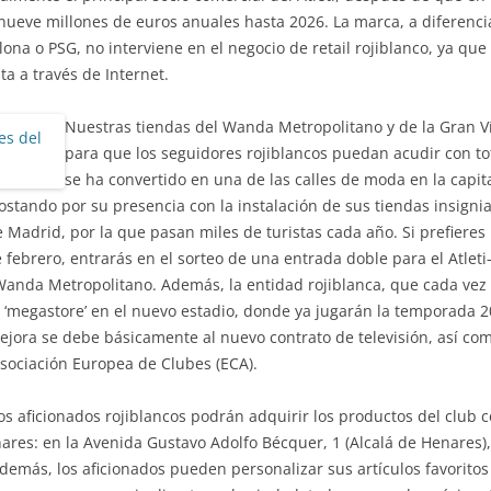
ueve millones de euros anuales hasta 2026. La marca, a diferenci
na o PSG, no interviene en el negocio de retail rojiblanco, ya que
ta a través de Internet.
Nuestras tiendas del Wanda Metropolitano y de la Gran V
para que los seguidores rojiblancos puedan acudir con to
se ha convertido en una de las calles de moda en la capi
ostando por su presencia con la instalación de sus tiendas insigni
e Madrid, por la que pasan miles de turistas cada año. Si prefieres
febrero, entrarás en el sorteo de una entrada doble para el Atleti-
 Wanda Metropolitano. Además, la entidad rojiblanca, que cada vez
na ‘megastore’ en el nuevo estadio, donde ya jugarán la temporada
ejora se debe básicamente al nuevo contrato de televisión, así co
sociación Europea de Clubes (ECA).
los aficionados rojiblancos podrán adquirir los productos del club
nares: en la Avenida Gustavo Adolfo Bécquer, 1 (Alcalá de Henares)
además, los aficionados pueden personalizar sus artículos favoritos e