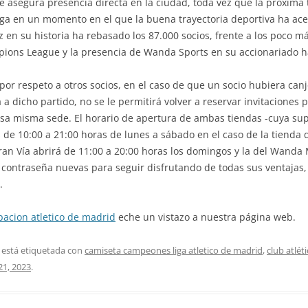
e asegura presencia directa en la ciudad, toda vez que la próxima
llega en un momento en el que la buena trayectoria deportiva ha ac
z en su historia ha rebasado los 87.000 socios, frente a los poco m
ions League y la presencia de Wanda Sports en su accionariado h
por respeto a otros socios, en el caso de que un socio hubiera can
 dicho partido, no se le permitirá volver a reservar invitaciones p
sa misma sede. El horario de apertura de ambas tiendas -cuya supe
s de 10:00 a 21:00 horas de lunes a sábado en el caso de la tienda d
ran Vía abrirá de 11:00 a 20:00 horas los domingos y la del Wanda 
 contraseña nuevas para seguir disfrutando de todas sus ventajas
.
pacion atletico de madrid
eche un vistazo a nuestra página web.
 está etiquetada con
camiseta campeones liga atletico de madrid
,
club atlét
1, 2023
.