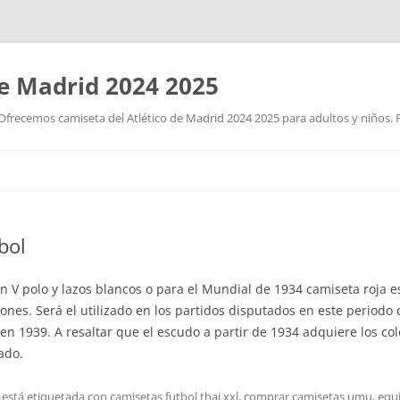
de Madrid 2024 2025
Ofrecemos camiseta del Atlético de Madrid 2024 2025 para adultos y niños. P
Saltar
al
contenido
bol
n V polo y lazos blancos o para el Mundial de 1934 camiseta roja e
ones. Será el utilizado en los partidos disputados en este periodo 
il en 1939. A resaltar que el escudo a partir de 1934 adquiere los c
ado.
 está etiquetada con
camisetas futbol thai xxl
,
comprar camisetas umu
,
equ