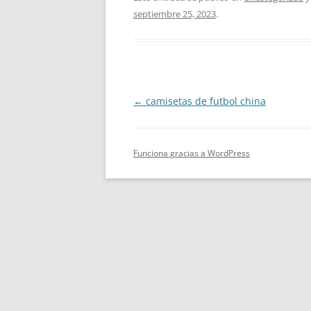
septiembre 25, 2023
.
Navegación
←
camisetas de futbol china
de
entradas
Funciona gracias a WordPress