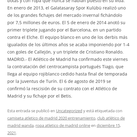
botas y con ropa que nunca se habían puesto en su vida.
En enero de 2013, el Galatasaray Spor Kulübü realizó uno
de los grandes fichajes del mercado invernal fichándolo
por 7,5 millones de euros. El 5 de enero de 2014 anotó su
primer triplete jugando por el Barcelona, en un partido
contra el Elche. El equipo blanco en uno de los derbis más
igualados de los últimos años se acaba imponiendo por 1-4
con goles de Callejón, y un triplete de Cristiano Ronaldo.
MADRID.- El Atlético de Madrid ha confirmado este viernes
la contratación del centrocampista portugués Tiago, que
llega al equipo rojiblanco cedido hasta final de temporada
por la Juventus de Turín. El 6 de agosto de 2019 se
confirmó la rescisión de su contrato con el Atlético de
Madrid y su fichaje por el Betis.
Esta entrada se publicó en
Uncategorized
y está etiquetada con
camiseta atletico de madrid 2020 entrenamiento
,
club atlético de
madrid wanda
,
ropa atletico de madrid online
en
diciembre 15,
2021
.