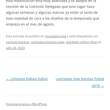
esta modificación está muy avanzada y se adoptó en la
reunión de la Comisión Delegada que tuvo lugar hace
algunas semanas y algunas marcas ya están al tanto de
esta novedad de cara a los diseños de la temporada que
empieza en el mes de agosto.
Esta entrada se publicó en
Uncategorized
y está etiquetada con
camisas baratas
,
camisetas baratas wwe
,
real betis online shop
en
julio 26, 2023
.
Navegación
←
camiseta bolivia futbol
camisetas mas bonitas futbol
de
2018
→
entradas
Funciona gracias a WordPress