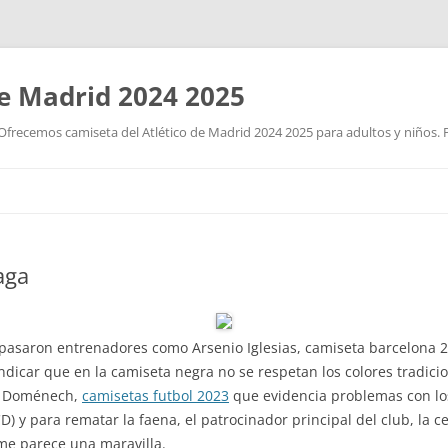
de Madrid 2024 2025
Ofrecemos camiseta del Atlético de Madrid 2024 2025 para adultos y niños. P
Saltar
al
contenido
aga
pasaron entrenadores como Arsenio Iglesias, camiseta barcelona 2
ndicar que en la camiseta negra no se respetan los colores tradici
e Doménech,
camisetas futbol 2023
que evidencia problemas con los
D) y para rematar la faena, el patrocinador principal del club, la ce
me parece una maravilla.