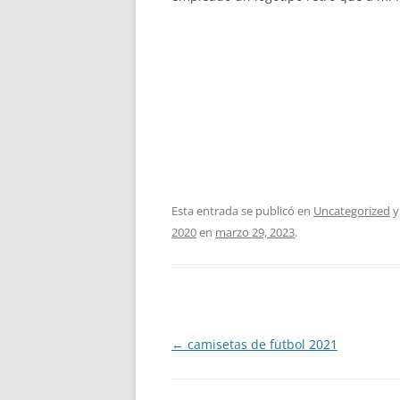
Esta entrada se publicó en
Uncategorized
y
2020
en
marzo 29, 2023
.
Navegación
←
camisetas de futbol 2021
de
entradas