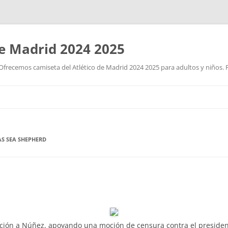
de Madrid 2024 2025
Ofrecemos camiseta del Atlético de Madrid 2024 2025 para adultos y niños. P
Saltar
al
contenido
S SEA SHEPHERD
ición a Núñez, apoyando una moción de censura contra el president