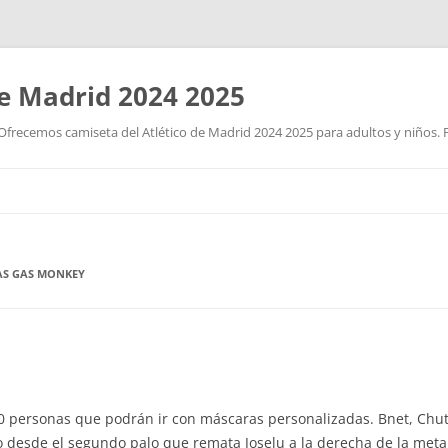
de Madrid 2024 2025
Ofrecemos camiseta del Atlético de Madrid 2024 2025 para adultos y niños. P
Saltar
al
contenido
AS GAS MONKEY
 personas que podrán ir con máscaras personalizadas. Bnet, Chuty
desde el segundo palo que remata Joselu a la derecha de la meta 