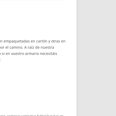
on empaquetadas en cartón y otras en
or el camino. A raíz de nuestra
 si en vuestro armario necesitáis
.
urss
,
comprar camisetas futbol baratas
en