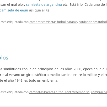
usan el mal olor,
camiseta de argentina
etc. Está frío. Cada uno de l
camiseta de eeuu
así que elige.
 está etiquetada con
comprar camisetas futbol baratas
,
equipaciones futbol
olos
s similitudes con la de principios de los años 2000, época en la 
le al verano un giro estético a medio camino entre lo militar y el r
e el año 1946, es todo un emblema.
 está etiquetada con
camisetas baratas futbol contrareembolso
,
comprar ca