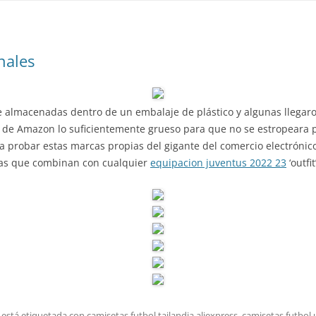
nales
 almacenadas dentro de un embalaje de plástico y algunas llegar
 de Amazon lo suficientemente grueso para que no se estropeara p
 probar estas marcas propias del gigante del comercio electrónico
cas que combinan con cualquier
equipacion juventus 2022 23
‘outfit’
 está etiquetada con
camisetas futbol tailandia aliexpress
,
camisetas futbol 