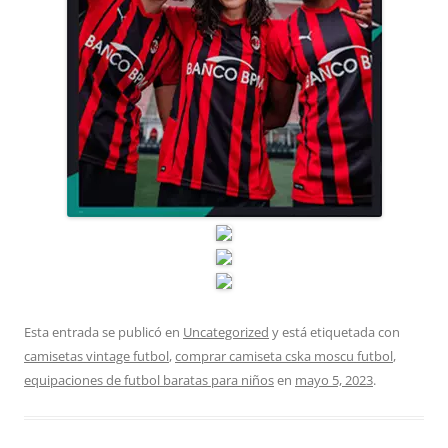
Esta entrada se publicó en
Uncategorized
y está etiquetada con
camisetas vintage futbol
,
comprar camiseta cska moscu futbol
,
equipaciones de futbol baratas para niños
en
mayo 5, 2023
.