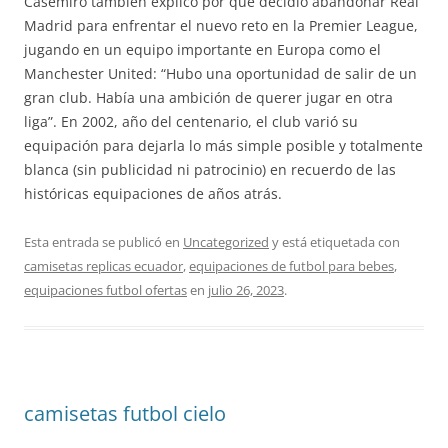
Casemiro también explicó por qué decidió abandonar Real
Madrid para enfrentar el nuevo reto en la Premier League,
jugando en un equipo importante en Europa como el
Manchester United: “Hubo una oportunidad de salir de un
gran club. Había una ambición de querer jugar en otra
liga”. En 2002, año del centenario, el club varió su
equipación para dejarla lo más simple posible y totalmente
blanca (sin publicidad ni patrocinio) en recuerdo de las
históricas equipaciones de años atrás.
Esta entrada se publicó en
Uncategorized
y está etiquetada con
camisetas replicas ecuador
,
equipaciones de futbol para bebes
,
equipaciones futbol ofertas
en
julio 26, 2023
.
camisetas futbol cielo