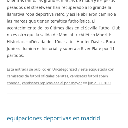
Mientras tanto, las grandes marcas de moda y los pesos
pesados del streetwear han recuperado a lo grande la
llamativa ropa deportiva retro, y así le abrieron camino a
las marcas que tienen temática futbolística. El
acontecimiento de los últimos días en el Sevilla Fútbol Club
no es otro que la salida de Monchi. ↑ «Atlético Madrid:
Historia». ↑ «Década del ’10». ↑ a b c Hunter Davies. Boca
Juniors domina el historial, y supera a River Plate por 11
partidos.
Esta entrada se publicó en
Uncategorized
y está etiquetada con
camisetas de futbol oficiales baratas
,
camisetas futbol spain
chandal
,
camisetas replicas aaa al por mayor
en
junio 30, 2023
.
equipaciones deportivas en madrid