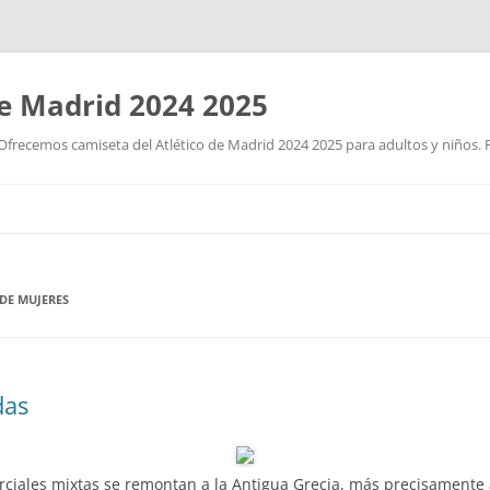
de Madrid 2024 2025
Ofrecemos camiseta del Atlético de Madrid 2024 2025 para adultos y niños. P
Saltar
al
contenido
DE MUJERES
das
marciales mixtas se remontan a la Antigua Grecia, más precisamente