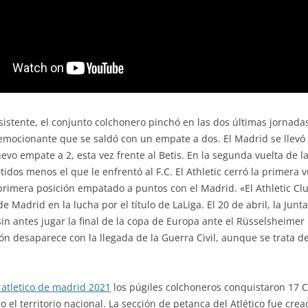
istente, el conjunto colchonero pinchó en las dos últimas jornad
emocionante que se saldó con un empate a dos. El Madrid se llevó la
evo empate a 2, esta vez frente al Betis. En la segunda vuelta de la 
idos menos el que le enfrentó al F.C. El Athletic cerró la primera v
rimera posición empatado a puntos con el Madrid. «El Athletic Clu
e Madrid en la lucha por el título de LaLiga. El 20 de abril, la Junt
sin antes jugar la final de la copa de Europa ante el Rüsselsheimer
ón desaparece con la llegada de la Guerra Civil, aunque se trata d
 atletico de madrid 2021
los púgiles colchoneros conquistaron 17 
l territorio nacional. La sección de petanca del Atlético fue crea