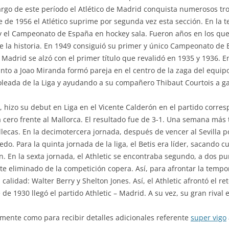
largo de este período el Atlético de Madrid conquista numerosos tr
e de 1956 el Atlético suprime por segunda vez esta sección. En la t
 y el Campeonato de España en hockey sala. Fueron años en los qu
 de la historia. En 1949 consiguió su primer y único Campeonato d
adrid se alzó con el primer título que revalidó en 1935 y 1936. En
unto a Joao Miranda formó pareja en el centro de la zaga del equip
oleada de la Liga y ayudando a su compañero Thibaut Courtois a g
ro, hizo su debut en Liga en el Vicente Calderón en el partido corr
 a cero frente al Mallorca. El resultado fue de 3-1. Una semana más
lecas. En la decimotercera jornada, después de vencer al Sevilla po
edo. Para la quinta jornada de la liga, el Betis era líder, sacando 
lón. En la sexta jornada, el Athletic se encontraba segundo, a dos pun
e eliminado de la competición copera. Así, para afrontar la tempo
alidad: Walter Berry y Shelton Jones. Así, el Athletic afrontó el r
de 1930 llegó el partido Athletic – Madrid. A su vez, su gran rival 
amente como para recibir detalles adicionales referente
super vigo