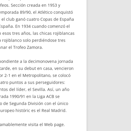
ofeos. Sección creada en 1953 y
emporada 89/90, el Atlético conquistó
e el club ganó cuatro Copas de España
e España. En 1934 cuando comenzó el
 esos tres años, las chicas rojiblancas
o rojiblanco solo perdiéndose tres
anar el Trofeo Zamora.
espondiente a la decimonovena jornada
 tarde, en su debut en casa, vencieron
r 2-1 en el Metropolitano, se colocó
cuatro puntos a sus perseguidores:
tos del líder, el Sevilla. Así, un año
rada 1990/91 en la Liga ACB se
eto de Segunda División con el único
europeo históric es el Real Madrid.
amablemente visita el Web page.