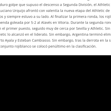
l duro golpe que supuso el descenso a Segunda División, el Athleti
Luciano Urquijo afrontó con valentía la nueva etapa del Athletic 
os y siempre estuvo a su lado. Al finalizar la primera ronda, los r
emenda goleada por 5-2 al Alavés en Vitoria. Durante la segunda ron
n el primer puesto, seguido muy de cerca por Sevilla y Athletic. S
hletic lo alcanzó en el liderato. Sin embargo, Argentina terminó el
o Ayala y Esteban Cambiasso. Sin embargo, tras la derrota en la s
onjunto rojiblanco se colocó penúltimo en la clasificación.