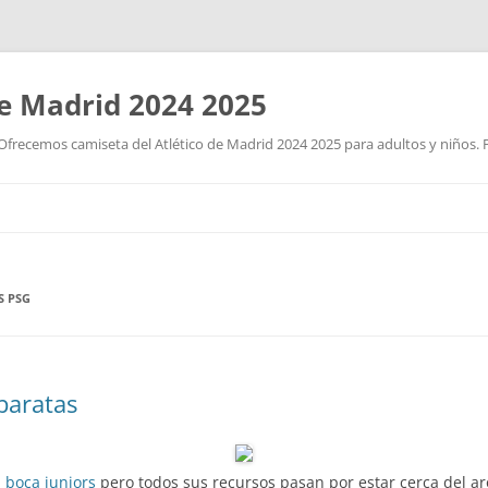
de Madrid 2024 2025
Ofrecemos camiseta del Atlético de Madrid 2024 2025 para adultos y niños. P
Saltar
al
contenido
S PSG
baratas
 boca juniors
pero todos sus recursos pasan por estar cerca del ar