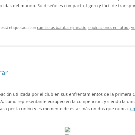
cidas del mundo. Su diseño es compacto, ligero y fácil de transpo
 está etiquetada con
camisetas baratas gimnasio
,
equipaciones en futbol
,
ve
rar
pación utilizada por el club en sus enfrentamientos de la primera 
A, como representante europeo en la competición, y siendo la única
taca por la unión y es momento de estar más unidos que nunca,
eq