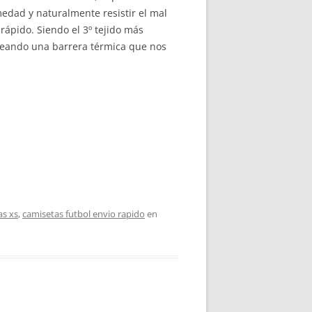
edad y naturalmente resistir el mal
rápido. Siendo el 3º tejido más
creando una barrera térmica que nos
as xs
,
camisetas futbol envio rapido
en