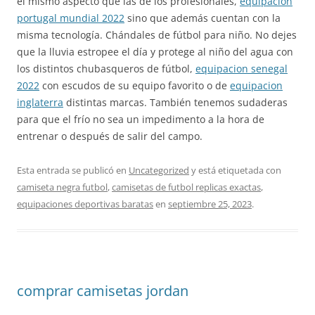
el mismo aspecto que las de los profesionales,
equipacion
portugal mundial 2022
sino que además cuentan con la
misma tecnología. Chándales de fútbol para niño. No dejes
que la lluvia estropee el día y protege al niño del agua con
los distintos chubasqueros de fútbol,
equipacion senegal
2022
con escudos de su equipo favorito o de
equipacion
inglaterra
distintas marcas. También tenemos sudaderas
para que el frío no sea un impedimento a la hora de
entrenar o después de salir del campo.
Esta entrada se publicó en
Uncategorized
y está etiquetada con
camiseta negra futbol
,
camisetas de futbol replicas exactas
,
equipaciones deportivas baratas
en
septiembre 25, 2023
.
comprar camisetas jordan