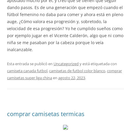
apostado mucho por él, y creo que se tienen que seguir
dando pasos. Es de una generación que empezó cuando el
fútbol femenino no daba para comer y ahora está en pleno
auge, ¿Cómo valora esa progresión y, sobretodo, la
velocidad de esa progresión? Yo he cumplido sueños como
por ejemplo jugar en el Vicente Calderón, algo que ni como
niña se me pasaban por la cabeza porque lo veía
inalcanzable.
Esta entrada se publicó en
Uncategorized
y está etiquetada con
camiseta canada futbol
,
camisetas de futbol color blanco
,
comprar
camisetas super liga china
en
agosto 22, 2023
.
comprar camisetas termicas