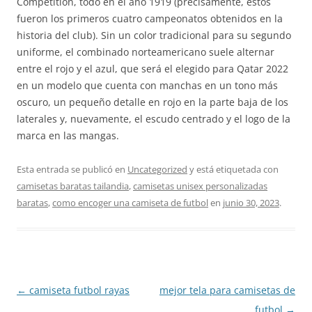
Competition, todo en el año 1919 (precisamente, estos
fueron los primeros cuatro campeonatos obtenidos en la
historia del club). Sin un color tradicional para su segundo
uniforme, el combinado norteamericano suele alternar
entre el rojo y el azul, que será el elegido para Qatar 2022
en un modelo que cuenta con manchas en un tono más
oscuro, un pequeño detalle en rojo en la parte baja de los
laterales y, nuevamente, el escudo centrado y el logo de la
marca en las mangas.
Esta entrada se publicó en
Uncategorized
y está etiquetada con
camisetas baratas tailandia
,
camisetas unisex personalizadas
baratas
,
como encoger una camiseta de futbol
en
junio 30, 2023
.
Navegación
←
camiseta futbol rayas
mejor tela para camisetas de
de
futbol
→