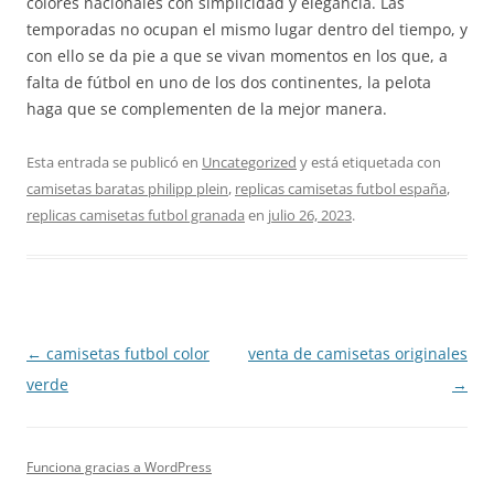
colores nacionales con simplicidad y elegancia. Las
temporadas no ocupan el mismo lugar dentro del tiempo, y
con ello se da pie a que se vivan momentos en los que, a
falta de fútbol en uno de los dos continentes, la pelota
haga que se complementen de la mejor manera.
Esta entrada se publicó en
Uncategorized
y está etiquetada con
camisetas baratas philipp plein
,
replicas camisetas futbol españa
,
replicas camisetas futbol granada
en
julio 26, 2023
.
Navegación
←
camisetas futbol color
venta de camisetas originales
de
verde
→
entradas
Funciona gracias a WordPress