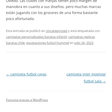
Oviedo. Las clubes con franjas tienen poco margen de
maniobra en cuanto a sus diseños, pero muchas marcas
están jugando con los grosores de una forma bastante
poco afortunada.
Esta entrada se publicó en
Uncategorized
y está etiquetada con
camisetas personalizadas baratas infantil
,
camisetas replicas
baratas chile
,
equipaciones futbol hummel
en
julio 26, 2023
.
Navegación
←
camiseta futbol rayas
camiseta inter movistar
de
futbol sala
→
entradas
Funciona gracias a WordPress