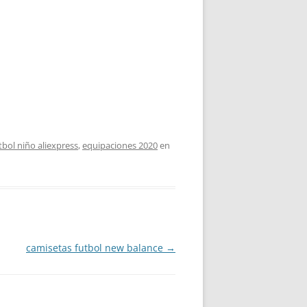
tbol niño aliexpress
,
equipaciones 2020
en
camisetas futbol new balance
→