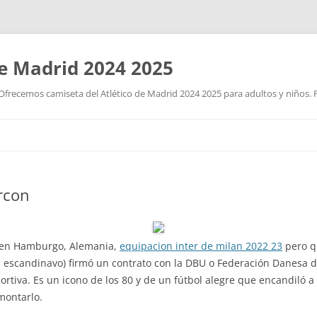
de Madrid 2024 2025
Ofrecemos camiseta del Atlético de Madrid 2024 2025 para adultos y niños. P
Saltar
al
contenido
rcon
 en Hamburgo, Alemania,
equipacion inter de milan 2022 23
pero q
s escandinavo) firmó un contrato con la DBU o Federación Danesa d
rtiva. Es un icono de los 80 y de un fútbol alegre que encandiló a
montarlo.