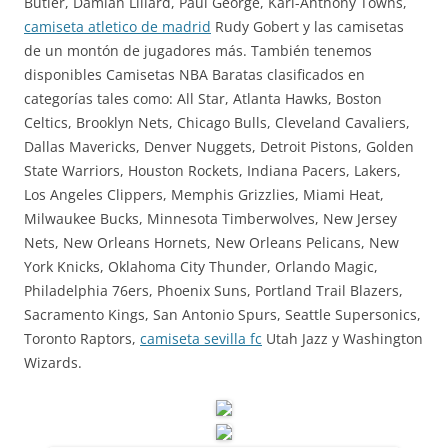
Butler, Damian Lillard, Paul George, Karl-Anthony Towns,
camiseta atletico de madrid
Rudy Gobert y las camisetas
de un montón de jugadores más. También tenemos
disponibles Camisetas NBA Baratas clasificados en
categorías tales como: All Star, Atlanta Hawks, Boston
Celtics, Brooklyn Nets, Chicago Bulls, Cleveland Cavaliers,
Dallas Mavericks, Denver Nuggets, Detroit Pistons, Golden
State Warriors, Houston Rockets, Indiana Pacers, Lakers,
Los Angeles Clippers, Memphis Grizzlies, Miami Heat,
Milwaukee Bucks, Minnesota Timberwolves, New Jersey
Nets, New Orleans Hornets, New Orleans Pelicans, New
York Knicks, Oklahoma City Thunder, Orlando Magic,
Philadelphia 76ers, Phoenix Suns, Portland Trail Blazers,
Sacramento Kings, San Antonio Spurs, Seattle Supersonics,
Toronto Raptors,
camiseta sevilla fc
Utah Jazz y Washington
Wizards.