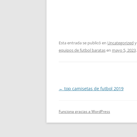
Esta entrada se publicó en
Uncategorized
y
equipos de futbol baratas
en
mayo 5, 2023
.
Navegación
←
top camisetas de futbol 2019
de
entradas
Funciona gracias a WordPress