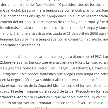
rder en la historia del Real Madrid: 40 partidos. Uno de los dos e
ep Guardiola). En su primera temporada con el club piamontés, log
ueron subcampeones en Liga de Campeones. En su tercera temporad
campeón del mundo, supercampeón de España y de Europa, y fue dist
». Además, se alzó con los títulos de Supercopa de Europa y Mund
 anunció en una entrevista efectuada el 25 de abril de 2006 para 
Alemania. En su primera temporada con el conjunto madridista, mar
es y dando 9 asistencias.
el responsable de que cambiara el conjunto blanco por el PSG. Lueg
e Zidane ya es más famoso que el anagrama de Nike». La «squadra b
es jugadores como Del Piero, Vieri, Inzaghi, Deschamps, Davids o 
 vertiginosa. “Me parece fantástico que Diego Costa tenga esa cond
a en la negociación haya subido. Cabe tener en consideración la 
sta el nacimiento de la Copa del Mundo, como el torneo más importa
arcado 18 goles, rompiendo el récord de Léider Preciado en torneos 
rtadores. Ahora era el Atlético el que no sabía frenar a un Valenci
meiro no aprovechó al rematar alto con todo a favor. Francia, que 