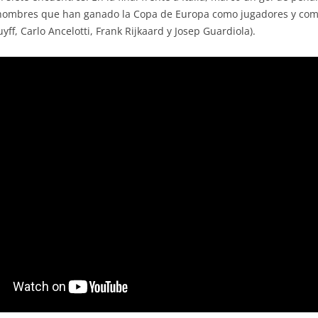
e hombres que han ganado la Copa de Europa como jugadores y como
ff, Carlo Ancelotti, Frank Rijkaard y Josep Guardiola).