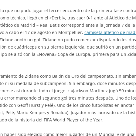
lo que no pudo jugar el tercer encuentro de la primera fase contra
omo técnico, llegó en el «Derbi», tras caer 0-1 ante al Atlético d
tlético de Madrid – Real Betis correspondiente a la jornada 7 de l
evó a cabo el 17 de agosto en Montpellier,
camiseta atletico de mad
 Zidane anotó un gol. Zidane no pudo comenzar disputando los dos 
ión de cuádriceps en su pierna izquierda, que sufrió en un partid
uipo se alzó con la «Novena» Copa de Europa, primera para un Zida
bramiento de Zidane como Balón de Oro del campeonato, sin embargo
to ni su medalla de subcampeón. Sin embargo, doce minutos despu
rse así durante todo el juego. ↑ «Jackson Martínez jugó 59 minuto
su error marcando el segundo gol tres minutos después. Uno de los
do con Geoff Hurst y Pelé). Uno de los cinco futbolistas en anotar
t, Pelé, Mario Kempes y Ronaldo). Jugador más laureado de la his
do de la historia del FIFA World Player of the Year.
a en haber sido elegido como mejor jugador de un Mundial y de una