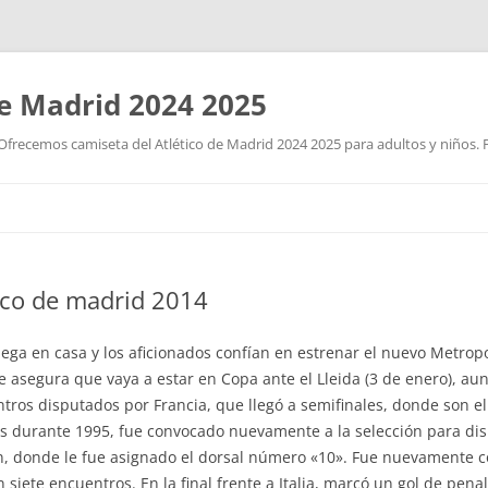
de Madrid 2024 2025
Ofrecemos camiseta del Atlético de Madrid 2024 2025 para adultos y niños. P
Saltar
al
contenido
ico de madrid 2014
uega en casa y los aficionados confían en estrenar el nuevo Metrop
e asegura que vaya a estar en Copa ante el Lleida (3 de enero), a
tros disputados por Francia, que llegó a semifinales, donde son e
os durante 1995, fue convocado nuevamente a la selección para dis
ón, donde le fue asignado el dorsal número «10». Fue nuevamente c
siete encuentros. En la final frente a Italia, marcó un gol de penal