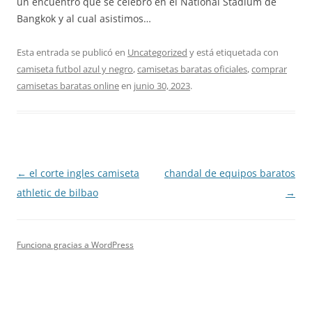
un encuentro que se celebró en el National Stadium de
Bangkok y al cual asistimos…
Esta entrada se publicó en
Uncategorized
y está etiquetada con
camiseta futbol azul y negro
,
camisetas baratas oficiales
,
comprar
camisetas baratas online
en
junio 30, 2023
.
Navegación
←
el corte ingles camiseta
chandal de equipos baratos
de
athletic de bilbao
→
entradas
Funciona gracias a WordPress