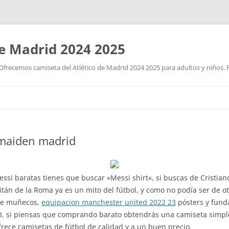
de Madrid 2024 2025
Ofrecemos camiseta del Atlético de Madrid 2024 2025 para adultos y niños. P
Saltar
al
contenido
 maiden madrid
ssi baratas tienes que buscar «Messi shirt«, si buscas de Cristiano
itán de la Roma ya es un mito del fútbol, y como no podía ser de o
de muñecos,
equipacion manchester united 2022 23
pósters y fund
O, si piensas que comprando barato obtendrás una camiseta simpl
rece camisetas de fútbol de calidad y a un buen precio.