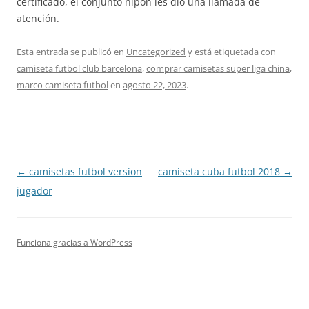
certificado, el conjunto nipón les dio una llamada de
atención.
Esta entrada se publicó en
Uncategorized
y está etiquetada con
camiseta futbol club barcelona
,
comprar camisetas super liga china
,
marco camiseta futbol
en
agosto 22, 2023
.
Navegación
←
camisetas futbol version
camiseta cuba futbol 2018
→
de
jugador
entradas
Funciona gracias a WordPress