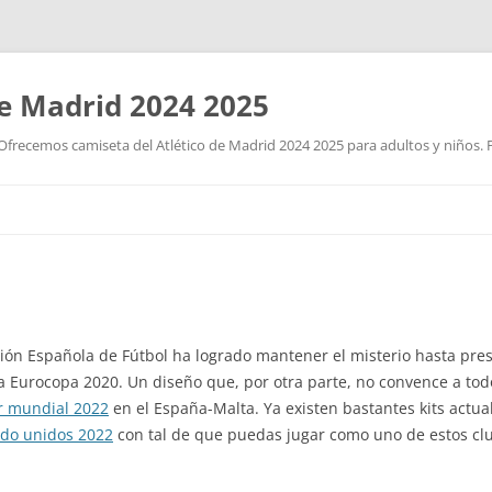
de Madrid 2024 2025
Ofrecemos camiseta del Atlético de Madrid 2024 2025 para adultos y niños. P
Saltar
al
contenido
ión Española de Fútbol ha logrado mantener el misterio hasta presen
a Eurocopa 2020. Un diseño que, por otra parte, no convence a tod
r mundial 2022
en el España-Malta. Ya existen bastantes kits actu
ado unidos 2022
con tal de que puedas jugar como uno de estos c