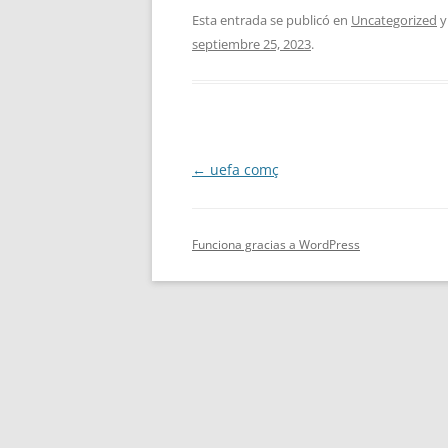
Esta entrada se publicó en
Uncategorized
y
septiembre 25, 2023
.
Navegación
←
uefa comç
de
entradas
Funciona gracias a WordPress