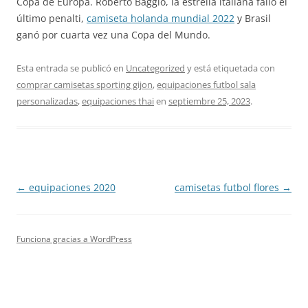
Copa de Europa. Roberto Baggio, la estrella italiana falló el
último penalti,
camiseta holanda mundial 2022
y Brasil
ganó por cuarta vez una Copa del Mundo.
Esta entrada se publicó en
Uncategorized
y está etiquetada con
comprar camisetas sporting gijon
,
equipaciones futbol sala
personalizadas
,
equipaciones thai
en
septiembre 25, 2023
.
Navegación
←
equipaciones 2020
camisetas futbol flores
→
de
entradas
Funciona gracias a WordPress