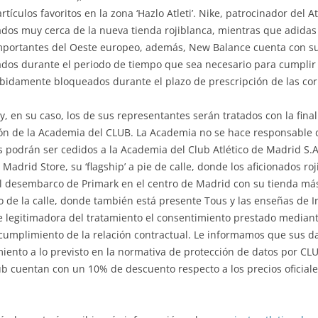
tículos favoritos en la zona ‘Hazlo Atleti’. Nike, patrocinador del 
dos muy cerca de la nueva tienda rojiblanca, mientras que adida
portantes del Oeste europeo, además, New Balance cuenta con su 
ados durante el periodo de tiempo que sea necesario para cumplir c
idamente bloqueados durante el plazo de prescripción de las cor
y, en su caso, los de sus representantes serán tratados con la final
ión de la Academia del CLUB. La Academia no se hace responsable 
os podrán ser cedidos a la Academia del Club Atlético de Madrid S.A.
 Madrid Store, su ‘flagship’ a pie de calle, donde los aficionados ro
El desembarco de Primark en el centro de Madrid con su tienda m
de la calle, donde también está presente Tous y las enseñas de In
se legitimadora del tratamiento el consentimiento prestado mediante
l cumplimiento de la relación contractual. Le informamos que sus d
iento a lo previsto en la normativa de protección de datos por C
lub cuentan con un 10% de descuento respecto a los precios ofici