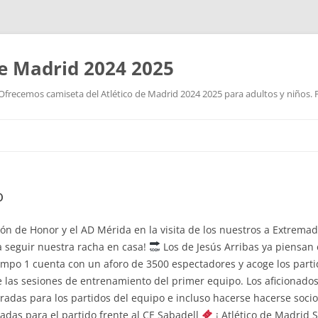
de Madrid 2024 2025
Ofrecemos camiseta del Atlético de Madrid 2024 2025 para adultos y niños. P
Saltar
al
contenido
o
ón de Honor y el AD Mérida en la visita de los nuestros a Extrema
a seguir nuestra racha en casa!
Los de Jesús Arribas ya piensan
ampo 1 cuenta con un aforo de 3500 espectadores y acoge los partid
e las sesiones de entrenamiento del primer equipo. Los aficiona
tradas para los partidos del equipo e incluso hacerse hacerse soci
adas para el partido frente al CE Sabadell
¡ Atlético de Madrid S