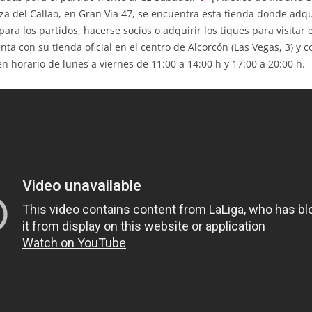
za del Callao, en Gran Vía 47, se encuentra esta tienda donde adqu
a los partidos, hacerse socios o adquirir los tiques para visitar e
a con su tienda oficial en el centro de Alcorcón (Las Vegas, 3) y co
 horario de lunes a viernes de 11:00 a 14:00 h y 17:00 a 20:00 h.