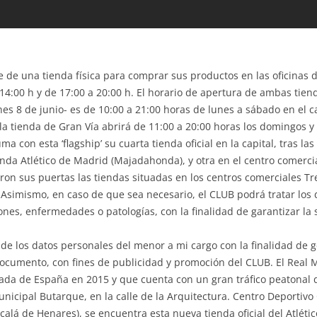
 de una tienda física para comprar sus productos en las oficinas 
 14:00 h y de 17:00 a 20:00 h. El horario de apertura de ambas tien
nes 8 de junio- es de 10:00 a 21:00 horas de lunes a sábado en el c
 la tienda de Gran Vía abrirá de 11:00 a 20:00 horas los domingos 
ma con esta ‘flagship’ su cuarta tienda oficial en la capital, tras la
da Atlético de Madrid (Majadahonda), y otra en el centro comerci
eron sus puertas las tiendas situadas en los centros comerciales Tr
 Asimismo, en caso de que sea necesario, el CLUB podrá tratar los 
siones, enfermedades o patologías, con la finalidad de garantizar la
 los datos personales del menor a mi cargo con la finalidad de ge
ocumento, con fines de publicidad y promoción del CLUB. El Real 
ada de España en 2015 y que cuenta con un gran tráfico peatonal de 
icipal Butarque, en la calle de la Arquitectura. Centro Deportivo 
calá de Henares), se encuentra esta nueva tienda oficial del Atlét