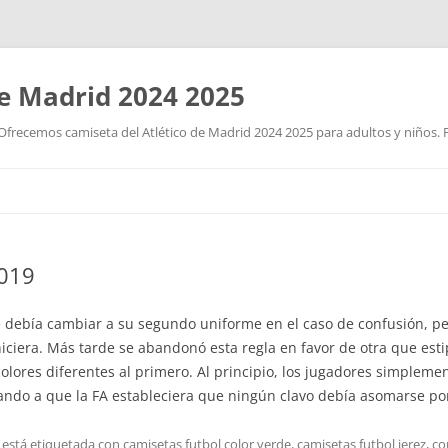
de Madrid 2024 2025
Ofrecemos camiseta del Atlético de Madrid 2024 2025 para adultos y niños. P
Saltar
al
contenido
2019
ue debía cambiar a su segundo uniforme en el caso de confusión, pe
hiciera. Más tarde se abandonó esta regla en favor de otra que esti
ores diferentes al primero. Al principio, los jugadores simplemen
ando a que la FA estableciera que ningún clavo debía asomarse por
 está etiquetada con
camisetas futbol color verde
,
camisetas futbol jerez
,
co