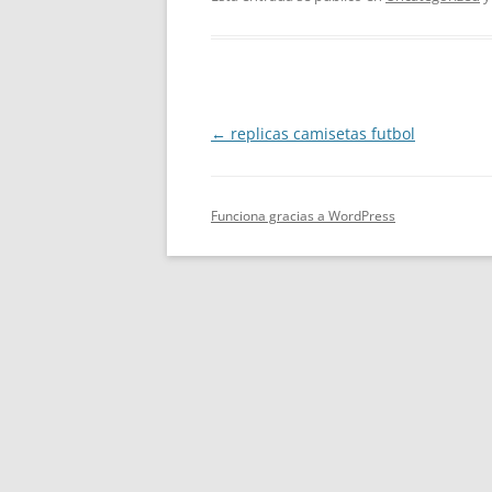
Navegación
←
replicas camisetas futbol
de
entradas
Funciona gracias a WordPress