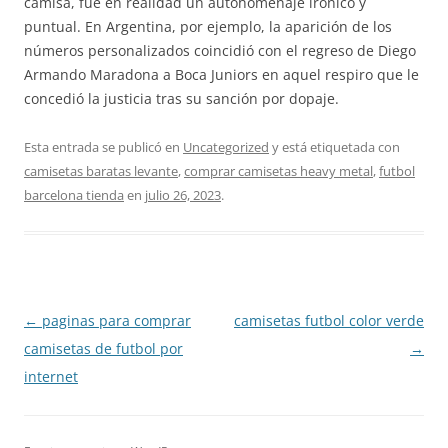
camisa, fue en realidad un autohomenaje irónico y
puntual. En Argentina, por ejemplo, la aparición de los
números personalizados coincidió con el regreso de Diego
Armando Maradona a Boca Juniors en aquel respiro que le
concedió la justicia tras su sanción por dopaje.
Esta entrada se publicó en
Uncategorized
y está etiquetada con
camisetas baratas levante
,
comprar camisetas heavy metal
,
futbol
barcelona tienda
en
julio 26, 2023
.
Navegación
←
paginas para comprar
camisetas futbol color verde
de
camisetas de futbol por
→
entradas
internet