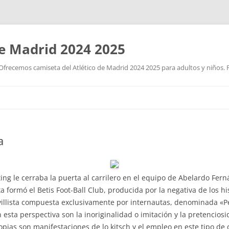
de Madrid 2024 2025
Ofrecemos camiseta del Atlético de Madrid 2024 2025 para adultos y niños. P
Saltar
al
contenido
a
rting le cerraba la puerta al carrilero en el equipo de Abelardo F
sta formó el Betis Foot-Ball Club, producida por la negativa de los 
villista compuesta exclusivamente por internautas, denominada «Peñ
 esta perspectiva son la inoriginalidad o imitación y la pretencios
copias son manifestaciones de lo kitsch y el empleo en este tipo de