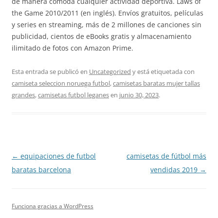
de manera cómoda cualquier actividad deportiva. Laws of
the Game 2010/2011 (en inglés). Envíos gratuitos, películas
y series en streaming, más de 2 millones de canciones sin
publicidad, cientos de eBooks gratis y almacenamiento
ilimitado de fotos con Amazon Prime.
Esta entrada se publicó en
Uncategorized
y está etiquetada con
camiseta seleccion noruega futbol
,
camisetas baratas mujer tallas
grandes
,
camisetas futbol leganes
en
junio 30, 2023
.
Navegación
←
equipaciones de futbol
camisetas de fútbol más
de
baratas barcelona
vendidas 2019
→
entradas
Funciona gracias a WordPress