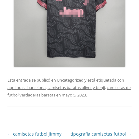
Esta entrada se publicó en
Uncategorized
y está etiquetada con
aqui brasil barcelona
,
camisetas baratas oliver y benji
,
camisetas de
futbol verdaderas baratas
en
mayo 5, 2023
.
Navegación
←
camisetas futbol jimmy
tipografia camisetas futbol
→