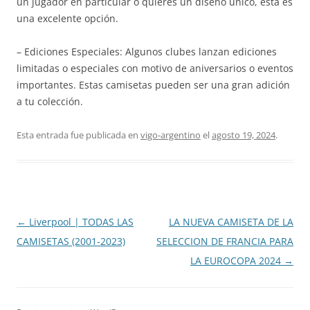
un jugador en particular o quieres un diseño único, esta es
una excelente opción.
– Ediciones Especiales: Algunos clubes lanzan ediciones
limitadas o especiales con motivo de aniversarios o eventos
importantes. Estas camisetas pueden ser una gran adición
a tu colección.
Esta entrada fue publicada en
vigo-argentino
el
agosto 19, 2024
.
Navegación
←
Liverpool | TODAS LAS
LA NUEVA CAMISETA DE LA
de
CAMISETAS (2001-2023)
SELECCION DE FRANCIA PARA
entradas
LA EUROCOPA 2024
→